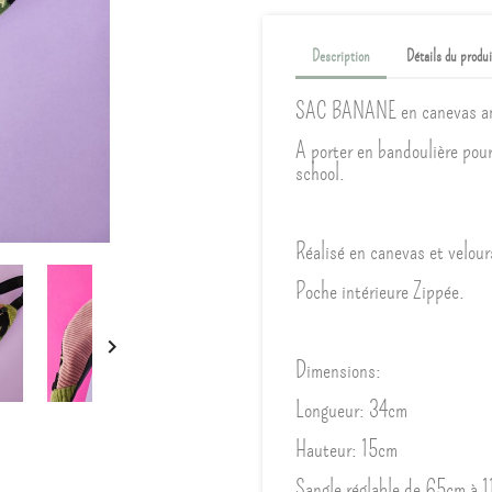
Description
Détails du produi
SAC BANANE en canevas an
A porter en bandoulière pour 
school.
Réalisé en canevas et velours
Poche intérieure Zippée.

Dimensions:
Longueur: 34cm
Hauteur: 15cm
Sangle réglable de 65cm à 