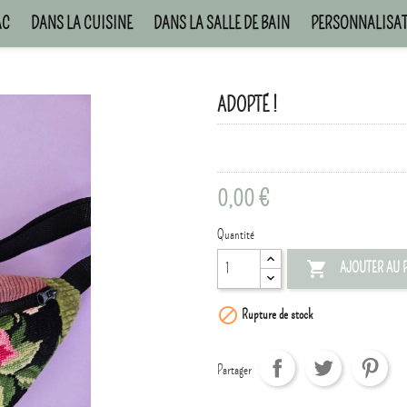
AC
DANS LA CUISINE
DANS LA SALLE DE BAIN
PERSONNALISA
ADOPTÉ !
0,00 €
Quantité

AJOUTER AU 

Rupture de stock
Partager